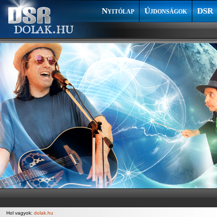
Nyitólap
Újdonságok
DSR
Hol vagyok:
dolak.hu