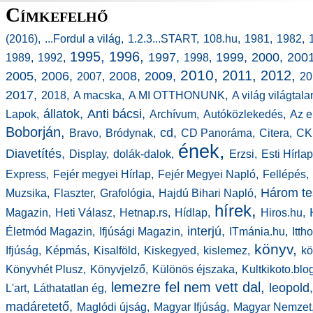
Címkefelhő
(2016),
...Fordul a világ,
1.2.3...START,
108.hu,
1981,
1982,
1995,
1996,
1997,
1999,
2000,
2001
1989,
1992,
1998,
2010,
2011,
2012,
2005,
2006,
2008,
2009,
2007,
20
2017,
2018,
A macska,
A MI OTTHONUNK,
A világ világtala
állatok,
Anti bácsi,
Lapok,
Archívum,
Autóközlekedés,
Az e
Boborján,
cd,
Bravo,
Bródynak,
CD Panoráma,
Citera,
CK
ének,
Diavetítés,
Display,
dolák-dalok,
Erzsi,
Esti Hírlap
Express,
Fejér megyei Hírlap,
Fejér Megyei Napló,
Fellépés,
Három tes
Muzsika,
Flaszter,
Grafológia,
Hajdú Bihari Napló,
hírek,
Magazin,
Heti Válasz,
Hetnap.rs,
Hídlap,
Hiros.hu,
interjú,
Életmód Magazin,
Ifjúsági Magazin,
ITmánia.hu,
Itth
könyv,
Ifjúság,
Képmás,
Kisalföld,
Kiskegyed,
kislemez,
kö
Könyvhét Plusz,
Könyvjelző,
Különös éjszaka,
Kultkikoto.blo
lemezre fel nem vett dal,
leopold
L'art,
Láthatatlan ég,
madáretető,
Maglódi újság,
Magyar Ifjúság,
Magyar Nemzet