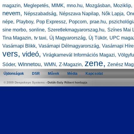
magazin,
Meglepetés,
MIMK,
mno.hu,
Mozgásban,
Moziklip,
nevem,
Népszabadság,
Népszava Napilap,
Nők Lapja,
On
népe,
Playboy,
Pop Expressz,
Popcorn,
prae.hu,
pszichológi
sine morbo,
sonline,
Szeretlekmagyarorszag.hu,
Színes Mai 
Tina Magazin,
tv taxi,
Új Magyarország,
Új Tükör,
UPC magaz
Vasárnapi Blikk,
Vasárnapi Délmagyarország,
Vasárnapi Híre
vers,
videó,
Virágkarnevál Információs Magazi,
Völgyfu
zene,
Winnetou,
Sóder,
WMN,
Z-Magazin,
Zenész Mag
Újdonságok
DSR
Művek
Média
Kapcsolat
© 2009 Deepskeye Systems
-
Dolák-Saly Róbert honlapja